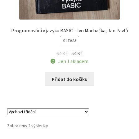
Programování v jazyku BASIC – Ivo Machačka, Jan Pavlů
SLEVA!
Původní
Aktuální
64
Kč
54
Kč
cena
cena
Jen 1 skladem
byla:
je:
64 Kč.
54 Kč.
Přidat do košíku
Zobrazeny 2 výsledky