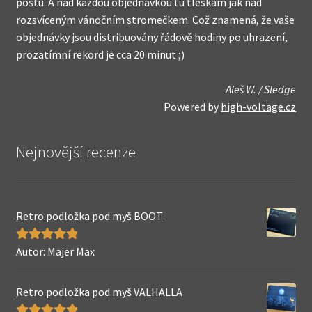
poštu. A nad každou objednávkou tu tleskám jak nad
rozsvíceným vánočním stromečkem. Což znamená, že vaše
objednávky jsou distribuovány řádově hodiny po uhrazení,
prozatímní rekord je cca 20 minut ;)
Aleš W. / Sledge
Powered by
high-voltage.cz
Nejnovější recenze
Retro podložka pod myš BOOT
Autor: Majer Max
Hodnocení
5
z 5
Retro podložka pod myš VALHALLA