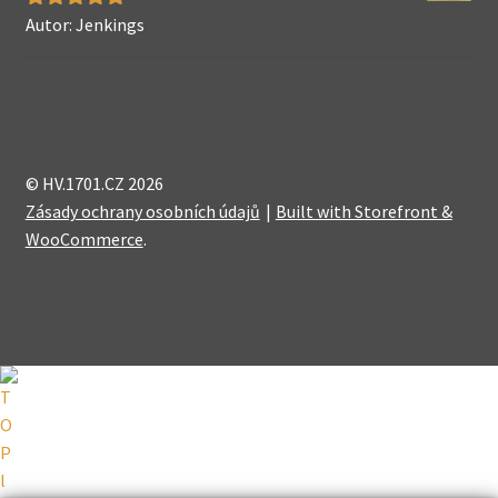
Autor: Jenkings
Hodnocení
5
z 5
© HV.1701.CZ 2026
Zásady ochrany osobních údajů
Built with Storefront &
WooCommerce
.