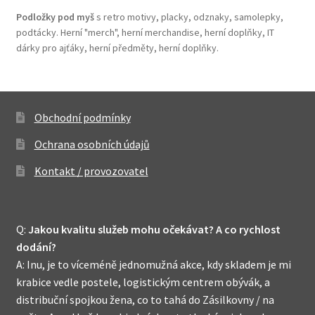
Podložky pod myš
s retro motivy, placky, odznaky, samolepky,
podtácky. Herní "merch", herní merchandise, herní doplňky, IT
dárky pro ajťáky, herní předměty, herní doplňky.
Obchodní podmínky
Ochrana osobních údajů
Kontakt / provozovatel
Q:
Jakou kvalitu služeb mohu očekávat? A co rychlost
dodání?
A: Inu, je to víceméně jednomužná akce, kdy skladem je mi
krabice vedle postele, logistickým centrem obývák, a
distribuční spojkou žena, co to tahá do Zásilkovny / na