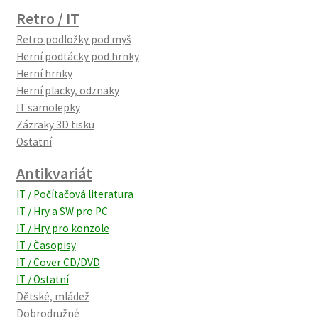
Retro / IT
Retro podložky pod myš
Herní podtácky pod hrnky
Herní hrnky
Herní placky, odznaky
IT samolepky
Zázraky 3D tisku
Ostatní
Antikvariát
IT / Počítačová literatura
IT / Hry a SW pro PC
IT / Hry pro konzole
IT / Časopisy
IT / Cover CD/DVD
IT / Ostatní
Dětské, mládež
Dobrodružné