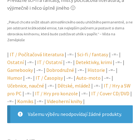
Převážně sci-fi a fantasy, místy počítačová literatura, a
výjimečně i něco úplně jiného 🙂
„Pokud chcete snížit obsah atmosférického oxidu uhličitého permanentně, a ne
jen odstranit krátkodobé emise, tak nejlepším počinem je postavit si doma
obrovskou knihovnu, která bude zadržovat uhlík v papíře.“ – Věda na
Zeměploše
|
IT / Počítačová literatura
| -=- |
Sci-fi / fantasy
| -=- |
Ostatní
| -=- |
IT / Ostatní
| -=- |
Detektivky, krimi
| -=- |
Gamebooky
| -=- |
Dobrodružné
| -=- |
Historie
| -=- |
Humor
| -=- |
IT / Časopisy
| -=- |
Auto-moto
| -=- |
Učebnice, naučné
| -=- |
Dětské, mládež
| -=- |
IT / Hry a SW
pro PC
| -=- |
IT / Hry pro konzole
| -=- |
IT / Cover CD/DVD
|
-=- |
Komiks
| -=- |
Videoherní knihy
|
Vašemu výběru neodpovídají žádné produkty.