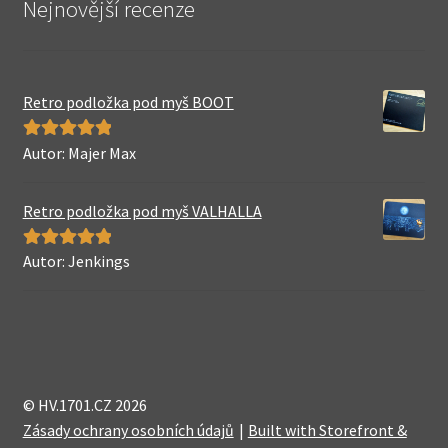
Nejnovější recenze
Retro podložka pod myš BOOT
Autor: Majer Max
Hodnocení
5
z 5
Retro podložka pod myš VALHALLA
Autor: Jenkings
Hodnocení
5
z 5
© HV.1701.CZ 2026
Zásady ochrany osobních údajů
Built with Storefront &