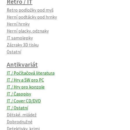
Retro / IT
Retro podložky pod myš
Herní podtácky pod hrnky
Herní hrnky
Herní placky, odznaky
IT samolepky
Zázraky 3D tisku
Ostatní
Antikvariát
IT / Počítačová literatura
IT / Hry a SW pro PC
IT / Hry pro konzole
IT / Časopisy
IT / Cover CD/DVD
IT / Ostatní
Dětské, mládež
Dobrodružné
Detektivky, krimi