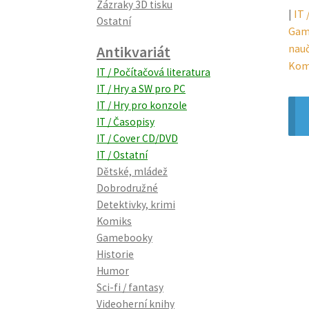
Zázraky 3D tisku
|
IT 
Ostatní
Gam
nau
Antikvariát
Kom
IT / Počítačová literatura
IT / Hry a SW pro PC
IT / Hry pro konzole
IT / Časopisy
IT / Cover CD/DVD
IT / Ostatní
Dětské, mládež
Dobrodružné
Detektivky, krimi
Komiks
Gamebooky
Historie
Humor
Sci-fi / fantasy
Videoherní knihy