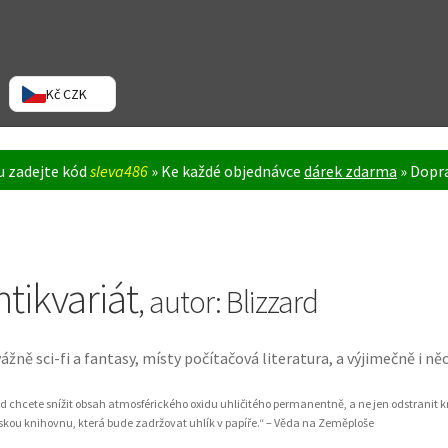
Kč CZK
ku zadejte kód
sleva486
» Ke každé objednávce
dárek zdarma
» Dopra
ntikvariát
, autor: Blizzard
ážně sci-fi a fantasy, místy počítačová literatura, a výjimečně i ně
d chcete snížit obsah atmosférického oxidu uhličitého permanentně, a ne jen odstranit k
skou knihovnu, která bude zadržovat uhlík v papíře.“ – Věda na Zeměploše