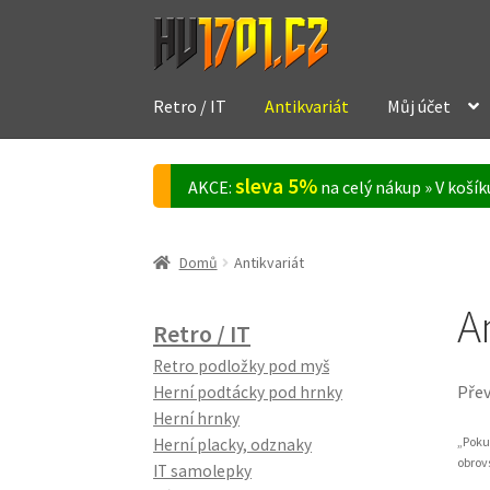
Přeskočit
Přejít
na
k
navigaci
obsahu
Retro / IT
Antikvariát
Můj účet
webu
sleva 5%
AKCE:
na celý nákup » V koší
Domů
Antikvariát
A
Retro / IT
Retro podložky pod myš
Přev
Herní podtácky pod hrnky
Herní hrnky
„Poku
Herní placky, odznaky
obrov
IT samolepky