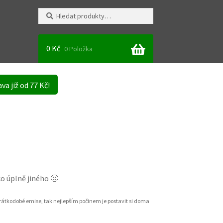
Hledat:
Hledat
0
Kč
0 Položka
va již od 77 Kč!
co úplně jiného 🙂
rátkodobé emise, tak nejlepším počinem je postavit si doma