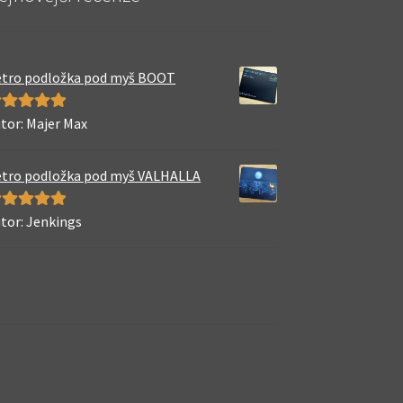
tro podložka pod myš BOOT
tor: Majer Max
odnocení
5
5
tro podložka pod myš VALHALLA
tor: Jenkings
odnocení
5
5