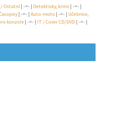
 / Ostatní
| -=- |
Detektivky, krimi
| -=- |
 Časopisy
| -=- |
Auto-moto
| -=- |
Učebnice,
 pro konzole
| -=- |
IT / Cover CD/DVD
| -=- |