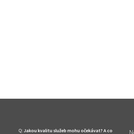
Q:
Jakou kvalitu služeb mohu očekávat? A co
N