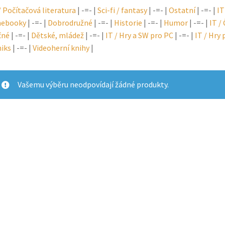
/ Počítačová literatura
| -=- |
Sci-fi / fantasy
| -=- |
Ostatní
| -=- |
IT
ebooky
| -=- |
Dobrodružné
| -=- |
Historie
| -=- |
Humor
| -=- |
IT /
čné
| -=- |
Dětské, mládež
| -=- |
IT / Hry a SW pro PC
| -=- |
IT / Hry
iks
| -=- |
Videoherní knihy
|
Vašemu výběru neodpovídají žádné produkty.