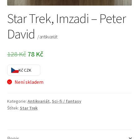
Star Trek, Imzadi – Peter
David
/ antikvariát
Původní
Aktuální
128
Kč
78
Kč
cena
cena
Kč CZK
byla:
je:
Není skladem
128 Kč.
78 Kč.
Kategorie:
Antikvariát
,
Sci-fi / fantasy
Štítek:
Star Trek
Popis