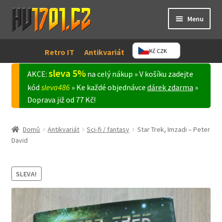
Přeskočit
Přejít
Menu
na
k
navigaci
obsahu
Retro / IT
webu
Kč CZK
Retro IT
Antikvariát
sleva 5%
Antikvariát
AKCE:
na celý nákup » V košíku zadejte
kód
sleva486
» Ke každé objednávce
dárek zdarma
»
Expand
Doprava již od 77 Kč!
Můj účet
child
menu
Domů
Antikvariát
Sci-fi / fantasy
Star Trek, Imzadi – Peter
David
SLEVA!