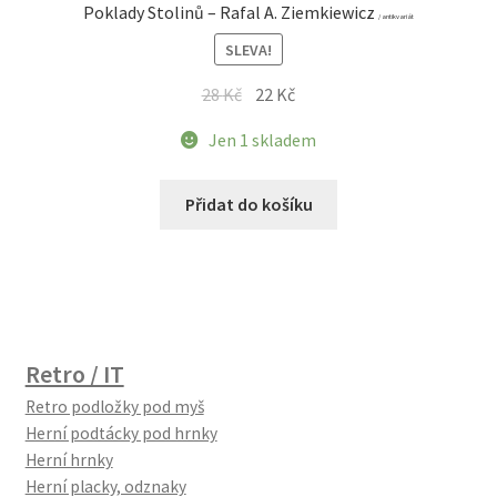
Poklady Stolinů – Rafal A. Ziemkiewicz
/ antikvariát
SLEVA!
Původní
Aktuální
28
Kč
22
Kč
cena
cena
Jen 1 skladem
byla:
je:
28 Kč.
22 Kč.
Přidat do košíku
Retro / IT
Retro podložky pod myš
Herní podtácky pod hrnky
Herní hrnky
Herní placky, odznaky