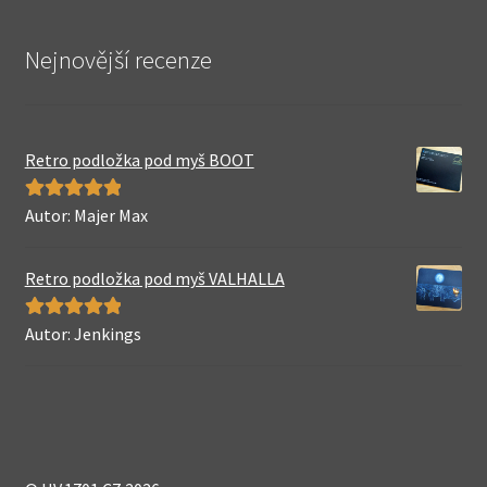
Nejnovější recenze
Retro podložka pod myš BOOT
Autor: Majer Max
Hodnocení
5
z 5
Retro podložka pod myš VALHALLA
Autor: Jenkings
Hodnocení
5
z 5