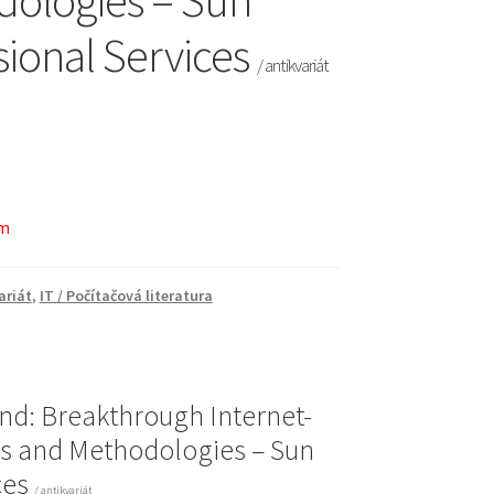
ologies – Sun
sional Services
/ antikvariát
em
ariát
,
IT / Počítačová literatura
d: Breakthrough Internet-
es and Methodologies – Sun
ces
/ antikvariát