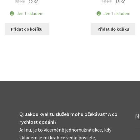
Původní
Aktuální
Původní
Aktuální
28
Kč
22
Kč
19
Kč
15
Kč
cena
cena
cena
cena
Jen 1 skladem
Jen 1 skladem
byla:
je:
byla:
je:
28 Kč.
22 Kč.
19 Kč.
15 Kč.
Přidat do košíku
Přidat do košíku
Q:
Jakou kvalitu služeb mohu očekávat? A co
N
rychlost dodání?
A: Inu, je to víceméně jednomužná akce, kdy
skladem je mi krabice vedle postele,