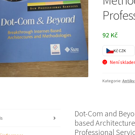
Method
Profes
92
Kč
Kč CZK
Není sklad
Kategorie:
Antikv
Dot-Com and Beyon
is
based Architectur
Professional Servi