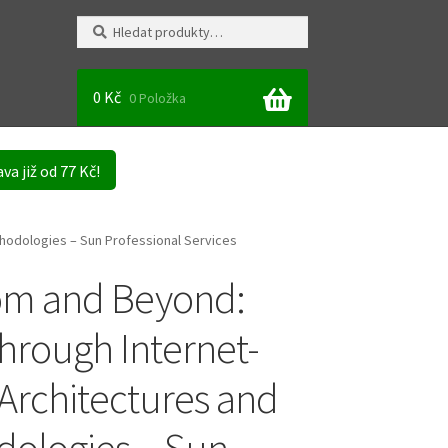
Hledat:
Hledat
0
Kč
0 Položka
va již od 77 Kč!
hodologies – Sun Professional Services
om and Beyond:
hrough Internet-
Architectures and