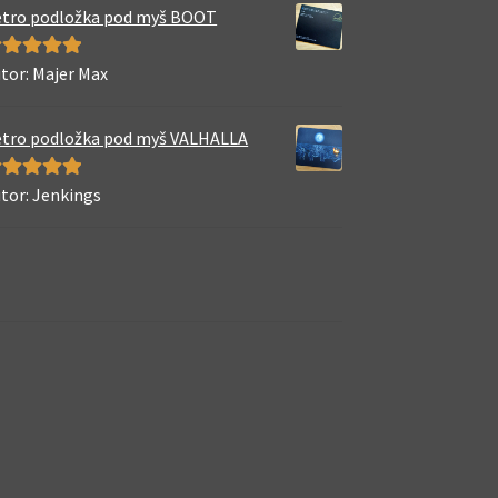
tro podložka pod myš BOOT
tor: Majer Max
odnocení
5
5
tro podložka pod myš VALHALLA
tor: Jenkings
odnocení
5
5