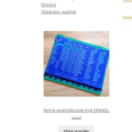
Dalš
Ostatní
Učebnice, naučné
Hodn
Retro podložka pod myš 2PANEL
266
Kč
Přidat do košíku