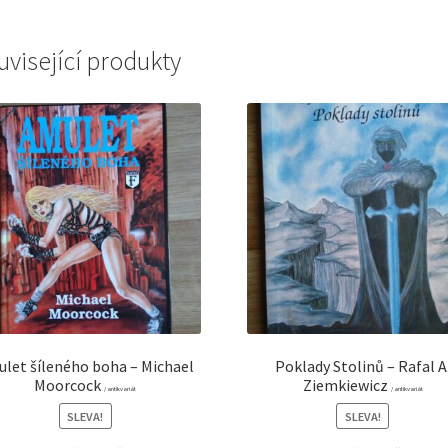
uvisející produkty
let šíleného boha – Michael
Poklady Stolinů – Rafal A
Moorcock
Ziemkiewicz
/ antikvariát
/ antikvariát
SLEVA!
SLEVA!