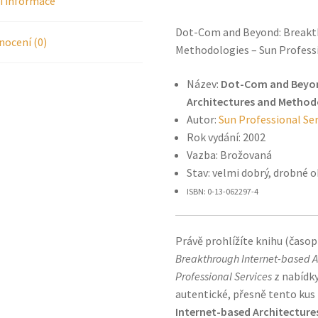
í informace
Dot-Com and Beyond: Breakth
ocení (0)
Methodologies – Sun Professi
Název:
Dot-Com and Beyon
Architectures and Method
Autor:
Sun Professional Ser
Rok vydání: 2002
Vazba: Brožovaná
Stav: velmi dobrý, drobné 
ISBN: 0-13-062297-4
Právě prohlížíte knihu (časo
Breakthrough Internet-based A
Professional Services
z nabídky
autentické, přesně tento kus 
Internet-based Architectur