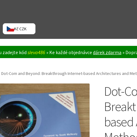
Kč CZK
ku zadejte kód
sleva486
» Ke každé objednávce
dárek zdarma
» Dopra
Dot-Com and Beyond: Breakthrough Internet-based Architectures and Met
Dot-C
Breakt
based 