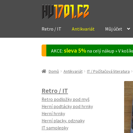
Přeskočit
Přejít
na
k
navigaci
obsahu
Retro / IT
Antikvariát
Můj účet
webu
sleva 5%
AKCE:
na celý nákup » V koší
Domů
Antikvariát
IT / Počítačová literatura
Retro / IT
Retro podložky pod myš
Herní podtácky pod hrnky
Herní hrnky
Herní placky, odznaky
IT samolepky