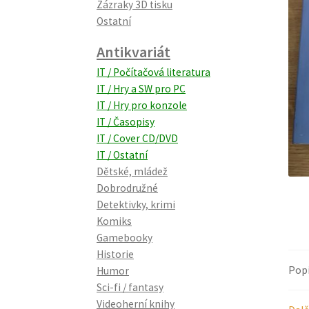
Zázraky 3D tisku
Ostatní
Antikvariát
IT / Počítačová literatura
IT / Hry a SW pro PC
IT / Hry pro konzole
IT / Časopisy
IT / Cover CD/DVD
IT / Ostatní
Dětské, mládež
Dobrodružné
Detektivky, krimi
Komiks
Gamebooky
Historie
Pop
Humor
Sci-fi / fantasy
Videoherní knihy