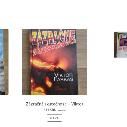
.
Zázračné skutečnosti – Viktor
Farkas
/ antikvariát
SLEVA!