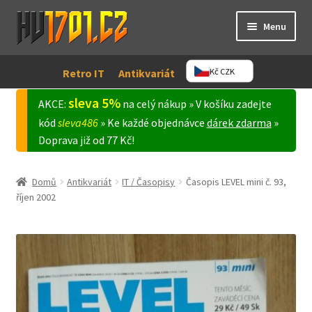
Přeskočit
Přejít
Menu
na
k
navigaci
obsahu
Retro / IT
webu
Kč CZK
Retro IT
Antikvariát
sleva 5%
Antikvariát
AKCE:
na celý nákup » V košíku zadejte
kód
sleva486
» Ke každé objednávce
dárek zdarma
»
Expand
Doprava již od 77 Kč!
Můj účet
child
menu
Domů
Antikvariát
IT / Časopisy
Časopis LEVEL mini č. 93,
říjen 2002