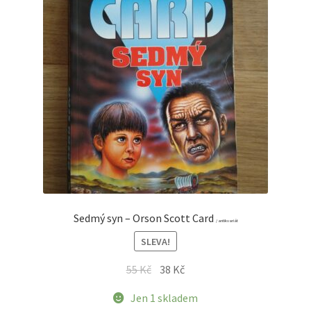
Sedmý syn – Orson Scott Card
/ antikvariát
SLEVA!
Původní
Aktuální
55
Kč
38
Kč
cena
cena
Jen 1 skladem
byla:
je: