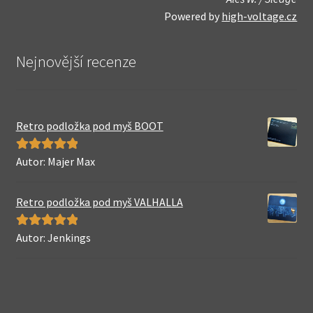
Powered by
high-voltage.cz
Nejnovější recenze
Retro podložka pod myš BOOT
Autor: Majer Max
Hodnocení
5
z 5
Retro podložka pod myš VALHALLA
Autor: Jenkings
Hodnocení
5
z 5