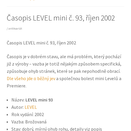
Časopis LEVEL mini č. 93, říjen 2002
/ antikvariát
Časopis LEVEL mini č. 93, říjen 2002
Časopis je v dobrém stavu, ale má problém, který pochází
již z výroby – vazba je totiž nějakým způsobem specifická,
způsobuje ohyb stránek, které se pak nepohodlně obrací.
Dle všeho jde o běžný jev
a společnou bolest mini Levelů a
Premiere.
Název:
LEVEL mini 93
Autor:
LEVEL
Rok vydání: 2002
Vazba: Brožovaná
Stav: dobrý, mírný ohyb rohu, detaily viz popis