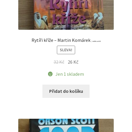
Rytíři kříže – Martin Komárek
/ antikvariát
SLEVA!
Původní
Aktuální
32
Kč
26
Kč
cena
cena
Jen 1 skladem
byla:
je:
32 Kč.
26 Kč.
Přidat do košíku